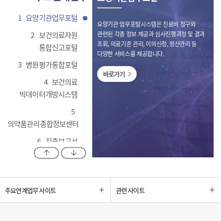
1
요양기관업무포털
요양기관 업무포털시스템은 진료비 청구와
2
보건의료자원
관련된 각종 정보 제공과 심사진행과정 및 결과
조회, 의료기준 관리, 이의신청, 정산관리 등
통합신고포털
다양한 서비스를 제공합니다.
3
병원평가통합포털
바로가기
4
보건의료
빅데이터개방시스템
5
의약품관리종합정보센터
6
지출보고서
이전 항목 보기
다음 항목 보기
관리시스템
7
비대면 심사자문
업무포털 시스템
주요연계업무 사이트
관련 사이트
8
HIRA OAK
리포지터리