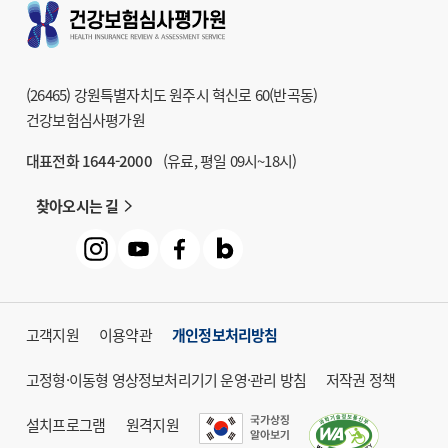
9
건강보험심사평가원
학술지 HIRA Research
10
헬프라인 익명신고
(26465) 강원특별자치도 원주시 혁신로 60(반곡동)
11
청구방법 및
건강보험심사평가원
급여기준 조회시스템
대표전화 1644-2000
(유료, 평일 09시~18시)
12
거짓청구요양기관명단
찾아오시는 길
13
대체조제정보시스템
14
건강보험심사평가원
도서관
고객지원
이용약관
개인정보처리방침
고정형·이동형 영상정보처리기기 운영·관리 방침
저작권 정책
설치프로그램
원격지원