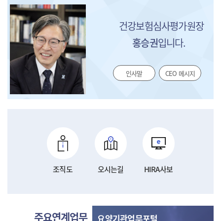
건강보험심사평가원장
홍승권
입니다.
인사말
CEO 메시지
조직도
오시는길
HIRA사보
주요연계업무
요양기관업무포털