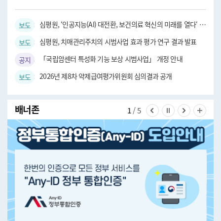
심평원, ‘인공지능(AI) 대전환, 보건의료 혁신의 미래를 열다‘ 주제, 국제 심포지엄 개최
보도자료
심평원, 치매관리주치의 시범사업 효과 평가 연구 결과 발표
보도자료
「국립암센터 특성화 기능 보상 시범사업」 개정 안내
공지사항
2026년 제8차 약제급여평가위원회 심의결과 공개
보도자료
배너존
1
/ 5
이전 슬라이드 보기
슬라이드 멈춤
다음 슬라
전체