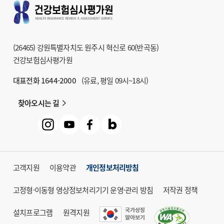
9
건강보험심사평가원
학술지 HIRA Research
10
헬프라인 익명신고
(26465) 강원특별자치도 원주시 혁신로 60(반곡동)
11
청구방법 및
건강보험심사평가원
급여기준 조회시스템
대표전화 1644-2000
(유료, 평일 09시~18시)
12
거짓청구요양기관명단
찾아오시는 길
13
대체조제정보시스템
14
건강보험심사평가원
도서관
고객지원
이용약관
개인정보처리방침
고정형·이동형 영상정보처리기기 운영·관리 방침
저작권 정책
설치프로그램
원격지원