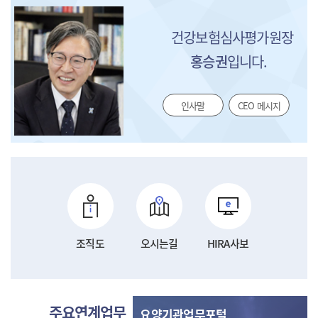
건강보험심사평가원장
홍승권
입니다.
인사말
CEO 메시지
조직도
오시는길
HIRA사보
주요연계업무
요양기관업무포털