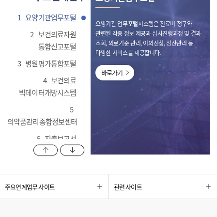
1
요양기관업무포털
요양기관 업무포털시스템은 진료비 청구와
2
보건의료자원
관련된 각종 정보 제공과 심사진행과정 및 결과
조회, 의료기준 관리, 이의신청, 정산관리 등
통합신고포털
다양한 서비스를 제공합니다.
3
병원평가통합포털
바로가기
4
보건의료
빅데이터개방시스템
5
의약품관리종합정보센터
6
지출보고서
이전 항목 보기
다음 항목 보기
관리시스템
7
비대면 심사자문
업무포털 시스템
주요연계업무 사이트
관련 사이트
8
HIRA OAK
리포지터리