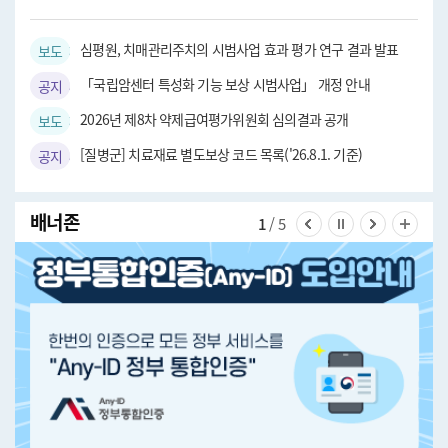
심평원, 치매관리주치의 시범사업 효과 평가 연구 결과 발표
보도자료
「국립암센터 특성화 기능 보상 시범사업」 개정 안내
공지사항
2026년 제8차 약제급여평가위원회 심의결과 공개
보도자료
[질병군] 치료재료 별도보상 코드 목록('26.8.1. 기준)
공지사항
배너존
1
/ 5
이전 슬라이드 보기
슬라이드 멈춤
다음 슬라
전체