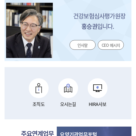
건강보험심사평가원장
홍승권
입니다.
인사말
CEO 메시지
조직도
오시는길
HIRA사보
주요연계업무
요양기관업무포털