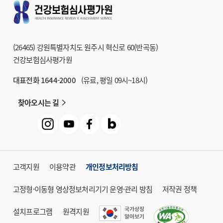
9
건강보험심사평가원
학술지 HIRA Research
10
헬프라인 익명신고
(26465) 강원특별자치도 원주시 혁신로 60(반곡동)
11
청구방법 및
건강보험심사평가원
급여기준 조회시스템
대표전화 1644-2000
(유료, 평일 09시~18시)
12
거짓청구요양기관명단
찾아오시는 길
13
대체조제정보시스템
14
건강보험심사평가원
도서관
고객지원
이용약관
개인정보처리방침
고정형·이동형 영상정보처리기기 운영·관리 방침
저작권 정책
설치프로그램
원격지원