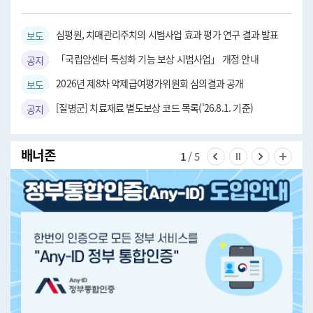
심평원, 치매관리주치의 시범사업 효과 평가 연구 결과 발표
보도자료
「국립암센터 특성화 기능 보상 시범사업」 개정 안내
공지사항
2026년 제8차 약제급여평가위원회 심의결과 공개
보도자료
[질병군] 치료재료 별도보상 코드 목록('26.8.1. 기준)
공지사항
배너존
1
/ 5
이전 슬라이드 보기
슬라이드 멈춤
다음 슬라
전체