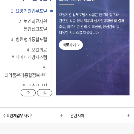
1
요양기관업무포털
요양기관 업무포털시스템은 진료비 청구와
2
보건의료자원
관련된 각종 정보 제공과 심사진행과정 및 결과
조회, 의료기준 관리, 이의신청, 정산관리 등
통합신고포털
다양한 서비스를 제공합니다.
3
병원평가통합포털
바로가기
4
보건의료
빅데이터개방시스템
5
의약품관리종합정보센터
6
지출보고서
이전 항목 보기
다음 항목 보기
관리시스템
7
비대면 심사자문
업무포털 시스템
주요연계업무 사이트
관련 사이트
8
HIRA OAK
리포지터리