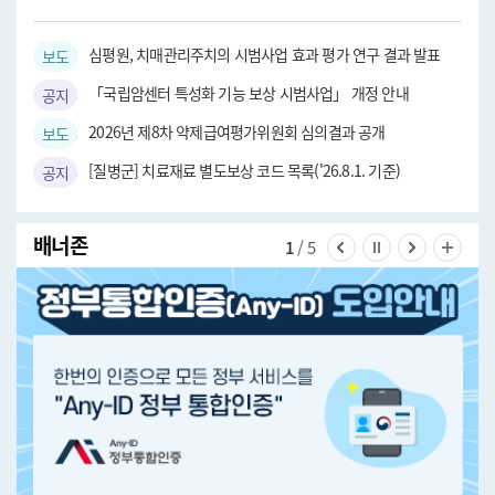
심평원, 치매관리주치의 시범사업 효과 평가 연구 결과 발표
보도자료
「국립암센터 특성화 기능 보상 시범사업」 개정 안내
공지사항
2026년 제8차 약제급여평가위원회 심의결과 공개
보도자료
[질병군] 치료재료 별도보상 코드 목록('26.8.1. 기준)
공지사항
배너존
1
/ 5
이전 슬라이드 보기
슬라이드 멈춤
다음 슬라
전체