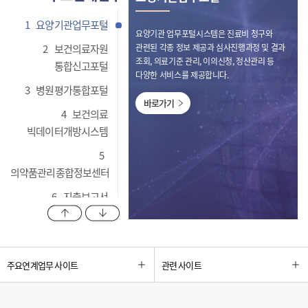
1
요양기관업무포털
요양기관 업무포털시스템은 진료비 청구와
2
보건의료자원
관련된 각종 정보 제공과 심사진행과정 및 결과
조회, 의료기준 관리, 이의신청, 정산관리 등
통합신고포털
다양한 서비스를 제공합니다.
3
병원평가통합포털
바로가기
4
보건의료
빅데이터개방시스템
5
의약품관리종합정보센터
6
지출보고서
이전 항목 보기
다음 항목 보기
관리시스템
7
비대면 심사자문
업무포털 시스템
주요연계업무 사이트
관련 사이트
8
HIRA OAK
리포지터리