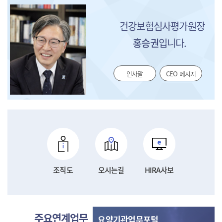
건강보험심사평가원장
홍승권
입니다.
인사말
CEO 메시지
조직도
오시는길
HIRA사보
주요연계업무
요양기관업무포털