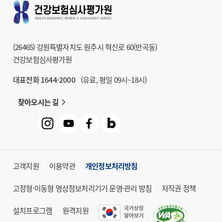
9
건강보험심사평가원
학술지 HIRA Research
10
헬프라인 익명신고
(26465) 강원특별자치도 원주시 혁신로 60(반곡동)
11
청구방법 및
건강보험심사평가원
급여기준 조회시스템
대표전화 1644-2000
(유료, 평일 09시~18시)
12
거짓청구요양기관명단
찾아오시는 길
13
대체조제정보시스템
14
건강보험심사평가원
도서관
고객지원
이용약관
개인정보처리방침
고정형·이동형 영상정보처리기기 운영·관리 방침
저작권 정책
설치프로그램
원격지원