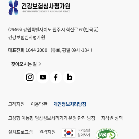
9
건강보험심사평가원
학술지 HIRA Research
10
헬프라인 익명신고
(26465) 강원특별자치도 원주시 혁신로 60(반곡동)
11
청구방법 및
건강보험심사평가원
급여기준 조회시스템
대표전화 1644-2000
(유료, 평일 09시~18시)
12
거짓청구요양기관명단
찾아오시는 길
13
대체조제정보시스템
14
건강보험심사평가원
도서관
고객지원
이용약관
개인정보처리방침
고정형·이동형 영상정보처리기기 운영·관리 방침
저작권 정책
설치프로그램
원격지원