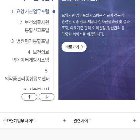
1
요양기관업무포털
요양기관 업무포털시스템은 진료비 청구와
2
보건의료자원
관련된 각종 정보 제공과 심사진행과정 및 결과
조회, 의료기준 관리, 이의신청, 정산관리 등
통합신고포털
다양한 서비스를 제공합니다.
3
병원평가통합포털
바로가기
4
보건의료
빅데이터개방시스템
5
의약품관리종합정보센터
6
지출보고서
이전 항목 보기
다음 항목 보기
관리시스템
7
비대면 심사자문
업무포털 시스템
주요연계업무 사이트
관련 사이트
8
HIRA OAK
리포지터리