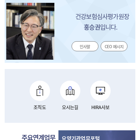
건강보험심사평가원장
홍승권
입니다.
인사말
CEO 메시지
조직도
오시는길
HIRA사보
주요연계업무
요양기관업무포털