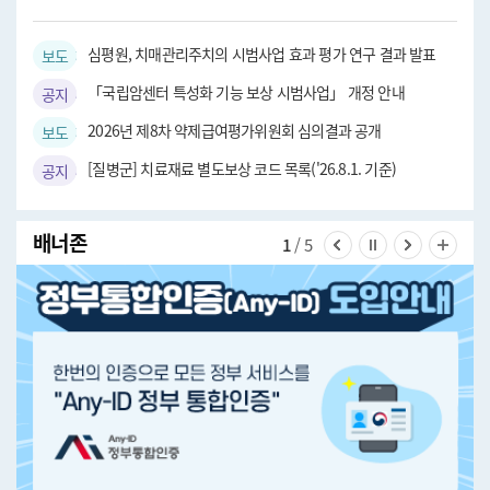
심평원, 치매관리주치의 시범사업 효과 평가 연구 결과 발표
보도자료
「국립암센터 특성화 기능 보상 시범사업」 개정 안내
공지사항
2026년 제8차 약제급여평가위원회 심의결과 공개
보도자료
[질병군] 치료재료 별도보상 코드 목록('26.8.1. 기준)
공지사항
배너존
1
/ 5
이전 슬라이드 보기
슬라이드 멈춤
다음 슬라
전체