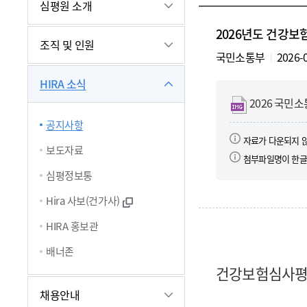
심평원 소개
2026년도 건강보험
조직 및 인원
국민소통부
2026-
HIRA 소식
i
2026 국민
m
공지사항
g
자료가 다운되지 
보도자료
첨부파일명이 한글
심평정보통
Hira 사보(건가사)
HIRA 홍보관
배너존
건강보험심사평가
채용안내