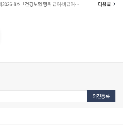
[행위] 고시 제2026-8호「건강보험 행위 급여·비급여 목록표 및 급여 상대가치점수」 일부개정
다음글
의견등록