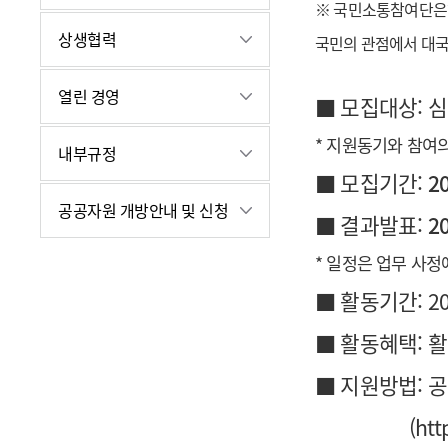
※ 국민소통참여단은
상생협력
국민의 관점에서 대국
열린 경영
■ 모집대상: 
* 지원동기와 참여의
내부규정
■ 모집기간:
20
공공자원 개방안내 및 신청
■ 결과발표:
20
* 일정은 업무 사정
■ 활동기간: 20
■ 활동혜택: 
■ 지원방법: 공
(
htt