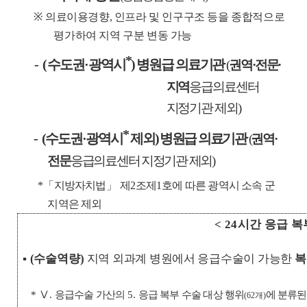
※
의료이용경향
,
인프라 및 인구구조 등을 종합적으로
평가하여 지역 구분 변동 가능
*
- (
수도권
·
광역시
)
병원급 의료기관
(
권역
·
전문
·
지역
응급의료센터
지정기관 제외
)
*
-
(
수도권
·
광역시
제외
)
병원급 의료기관
(
권역
·
전문
응급의료센터 지정기관 제외
)
*
「
지방자치법
」
제
2
조제
1
호에 따른 광역시 소속 군
지역은 제외
< 24
시간 응급 복
▪
(
수술역량
)
지역 외과계 병원에서 응급수술이 가능한
복
*
Ⅴ
.
응급수술 가산의
5.
응급 복부 수술 대상 행위
에 분류된
(62
개
)