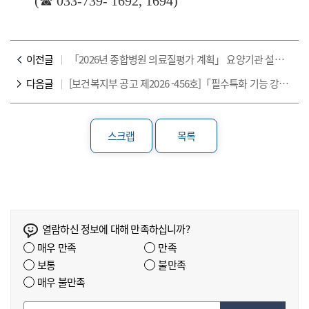
(
☎
033-739- 1692, 1694)
이전글
「2026년 종합병원 의료질평가 계획」 요양기관 설명회 영상 게시 안내
다음글
[보건복지부 공고 제2026 -456호]「필수특화 기능 강화 지원사업」신규 참여기관 공모
스크랩
목록
열람하신 정보에 대해 만족하십니까?
매우 만족
만족
보통
불만족
매우 불만족