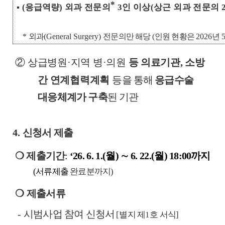
*
▪
(
응급역량
)
외과 전문의
3
인 이상
(
상근 외과 전문의
*
외과
(General Surgery)
전문의만 해당
(
인원 현황은
2026
년
②
상급병원
·
지역 병
·
의원
등 의료기관
,
소방
간 연계협력계획
등을
통해
응급수술
대응체계가 구축
된 기관
4.
신청서 제출
❍
제출기간
:
‘26. 6. 1.(
월
)
∼
6. 22.(
월
)
18:00
까지
(
서류제출
완료분까지
)
❍
제출서류
-
시범사업 참여 신청서
[
별지 제
1
호 서식
]