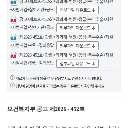
h
(공고+제2026-452호)+외과계+병원+응급+복부수술+지원
w
+시범사업+참여기관+공모
첨부파일 다운로드
p
p
(공고+제2026-452호)+외과계+병원+응급+복부수술+지원
d
+시범사업+참여기관+공모
첨부파일 다운로드
f
h
(제2026-452호+관련)+외과계+병원+응급+복부수술+지원
w
+시범사업+관련+질의응답
첨부파일 다운로드
p
p
(제2026-452호+관련)+외과계+병원+응급+복부수술+지원
d
+시범사업+관련+질의응답
첨부파일 다운로드
f
자료가 다운되지 않을 경우 담당부서로 연락주시기 바랍니다.
첨부파일명이 한글로 되어있는 경우 다운로드시 확인해 주세요.
보건복지부 공고 제
2026 - 452
호