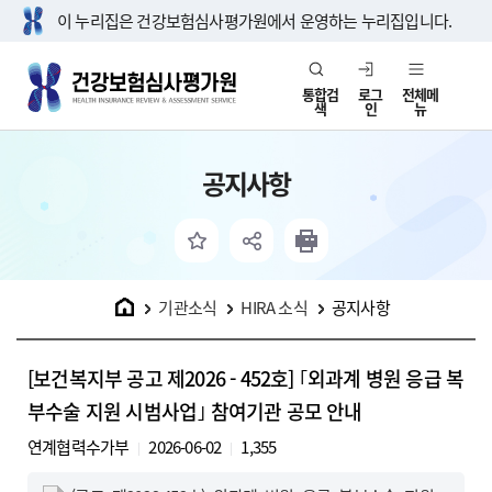
이 누리집은 건강보험심사평가원에서 운영하는 누리집입니다.
통합검
로그
전체메
색
인
뉴
공지사항
홈
기관소식
HIRA 소식
공지사항
[보건복지부 공고 제2026 - 452호] ｢외과계 병원 응급 복
부수술 지원 시범사업｣ 참여기관 공모 안내
연계협력수가부
2026-06-02
1,355