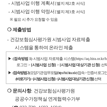
-
시범사업 이행 계획서
[
별지 제
2
호 서식
]
-
시범사업 이행 약정서
[
별지 제
3
호 서식
]
※
필요 시 추가 요청할 수 있음
❍
제출방법
-
건
강보험심사평가원 시범사업 자료제출
시스템을 통하여 온라인 제출
▶
(
접속방법
1)
시범사업 자료제출 시스템
(https://aq.hira.or.kr
로그인
>
[
시범사업 신청
]
>
[
시범사업 대상기관 신청
]
선
▶
(
접속방법
2)
요양기관 업무포털
(https://biz.hira.or.kr)
접속
>
인증서 로그
(
바로가기
)
>
[
시범사업 신청
]
>
[
시범사업 대상기관
신청
]
선택
❍
문의사항
:
건강보험심사평가원
공공수가정책실 연계협력수가부