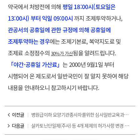
약국에서 처방전에 의해
평일 18:00시(토요일은
13:00시) 부터 익일 09:00시
까지 조제투약하거나,
관공서의 공휴일에 관한 규정에 의해 공휴일에
조제투약하는 경우
에는 조제기본료, 복약지도료 및
조제료 소정점수의
됨을 알려드립니다.
30%가 가산
「야간·공휴일 가산료」
는 2000년 9월1일 부터
시행되어 온 제도로서 일반국민이 잘 알지 못하여 해당
내용을 안내하오니 참고하시기 바랍니다.
이전글
병원급이하 요양기관종사자를위한 심사일반교육과정 일정 등 안내
다음글
살카토닌단일제(주사) 등 4개 제제의 허가사항 변경 안내