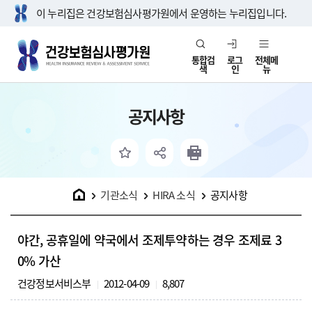
이 누리집은 건강보험심사평가원에서 운영하는 누리집입니다.
통합검
로그
전체메
색
인
뉴
공지사항
홈
기관소식
HIRA 소식
공지사항
야간, 공휴일에 약국에서 조제투약하는 경우 조제료 3
0% 가산
건강정보서비스부
2012-04-09
8,807