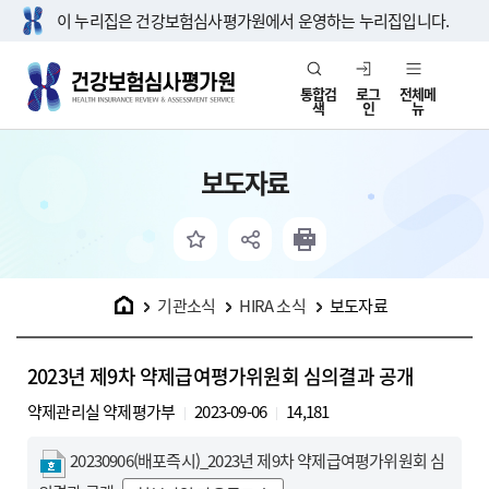
이 누리집은 건강보험심사평가원에서 운영하는 누리집입니다.
통합검
로그
전체메
색
인
뉴
보도자료
홈
기관소식
HIRA 소식
보도자료
2023년 제9차 약제급여평가위원회 심의결과 공개
약제관리실 약제평가부
2023-09-06
14,181
20230906(배포즉시)_2023년 제9차 약제급여평가위원회 심