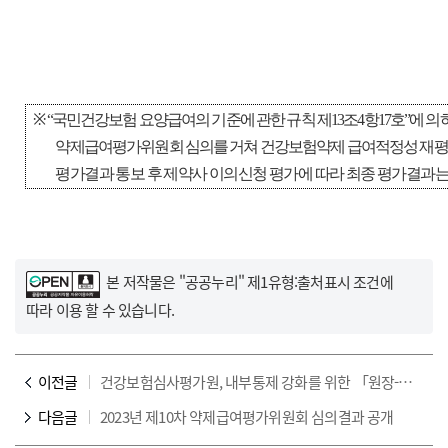
※
“
국민건강보험 요양급여의 기준에 관한 규칙 제
13
조
4
항
17
호
”
에 의
약제급여평가위원회 심의를 거쳐 건강보험약제 급여적정성 재평
평가결과 통보 후 제약사 이의신청 평가에 따라 최종 평가결과는
본 저작물은 "공공누리"
제1유형:출처표시
조건에
따라 이용 할 수 있습니다.
이전글
건강보험심사평가원, 내부통제 강화를 위한 「원장-상임감사 공동선언식」 개최
다음글
2023년 제10차 약제급여평가위원회 심의결과 공개