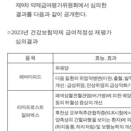
제
9
차 약제급여평가위원회에서
심의한
결과를 다음과 같이 공개한다
.
○
2023
년 건강보험약제 급여적정성 재평가
심의결과
품 목
효능
․
효과
위궤양
레바미피드
다음 질환의 위점막병변
(
미란
,
출혈
,
발
개선
:
급성위염
,
만성위염의 급성악화
폐색성혈전혈관염
(
버거병
)
에 의한 궤
등의 허혈성 증상의 개선
리마프로스트
후천성 요부척추관협착증
(SLR
시험에서
알파덱스
양측성의 간헐파행을 보이는 환자
)
에 
(
하지동통
,
하지저림
)
및 보행능력의 개