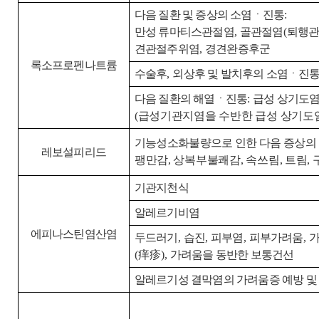
다음 질환 및 증상의 소염ㆍ진통
:
만성 류마티스관절염
,
골관절염
(
퇴행
견관절주위염
,
경견완증후군
록소프로펜나트륨
수술후
,
외상후 및 발치후의 소염ㆍ진
다음 질환의 해열ㆍ진통
:
급성 상기도
(
급성기관지염을 수반한 급성 상기도
기능성소화불량으로 인한 다음 증상의
레보설피리드
팽만감
,
상복부불쾌감
,
속쓰림
,
트림
,
기관지천식
알레르기비염
에피나스틴염산염
두드러기
,
습진
,
피부염
,
피부가려움
,
(
痒疹
),
가려움을 동반한 보통건선
알레르기성 결막염의 가려움증 예방 및