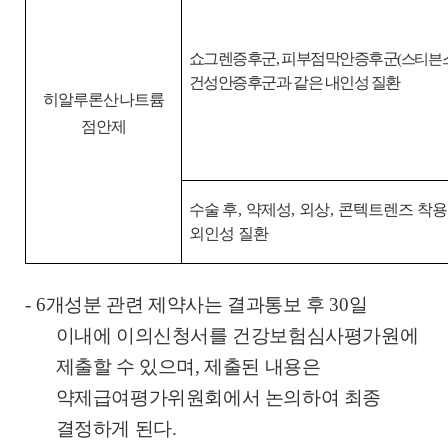
쇼그렌증후군
,
피부점막안증후군
(
스티븐
건성안증후군과 같은 내인성 질환
히알루론산나트륨
점안제
수술 후
,
약제성
,
외상
,
콘텍트렌즈 착용
외인성 질환
-
6
개성분 관련 제약사는 결과통보 후
30
일
이내에 이의신청서를 건강보험심사평가원에
제출할 수 있으며
,
제출된 내용은
약제급여평가위원회에서 논의하여 최종
결정하게 된다
.