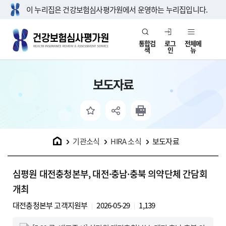
이 누리집은 건강보험심사평가원에서 운영하는 누리집입니다.
통합검
로그
전체메
색
인
뉴
보도자료
홈
기관소식
HIRA 소식
보도자료
심평원 대전충청본부, 대전·충남·충북 의약단체 간담회
개최
대전충청본부 고객지원부
2026-05-29
1,139