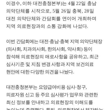
이경수
,
이하 대전충청본부
)
는
4
월
22
일 충남
의약단체를 시작으로
, 5
월
26
일 충북
, 28
일
대전 의약단체와 간담회를 연이어 개최하며
지역 의료현장과의 소통 강화에 나섰다
.
이번 간담회에는 대전
·
충남
·
충북 지역 의약단체장
(
의사회
,
치과의사회
,
한의사회
,
약사회
)
등이
참석해 의료현장의 애로사항을 공유하고
,
최근
심사기준 및 지침
변경 사항과 지역 보건의료
현안에 대한 다양한 의견을 나눴다
.
대전충청본부는 요양급여비용 심사
·
청구
,
의료자원 신고 등 주요 심사평가
업무와 관련한
최신 정보를 안내하고 의료현장의 이해도를
높이는데 주력했다
.
특히
,
의료현장에서 체감하는