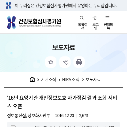
이 누리집은 건강보험심사평가원에서 운영하는 누리집입니다.
통합검
로그
전체메
색
인
뉴
보도자료
홈
기관소식
HIRA 소식
보도자료
‘16년 요양기관 개인정보보호 자가점검 결과 조회 서비
스 오픈
정보통신실, 정보화지원부
2016-12-20
2,673