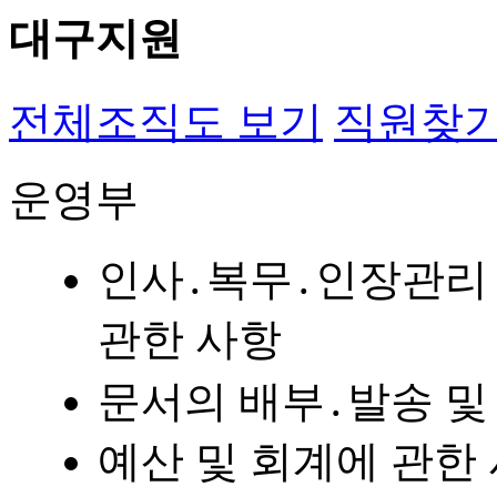
대구지원
전체조직도 보기
직원찾
운영부
인사․복무․인장관리 
관한 사항
문서의 배부․발송 및
예산 및 회계에 관한