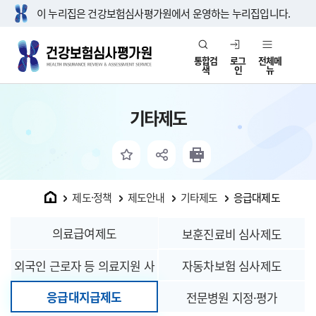
이 누리집은 건강보험심사평가원에서 운영하는 누리집입니다.
통합검
로그
전체메
색
인
뉴
기타제도
홈
제도·정책
제도안내
기타제도
응급대제도
의료급여제도
보훈진료비 심사제도
외국인 근로자 등 의료지원 사
자동차보험 심사제도
응급대지급제도
업
전문병원 지정·평가