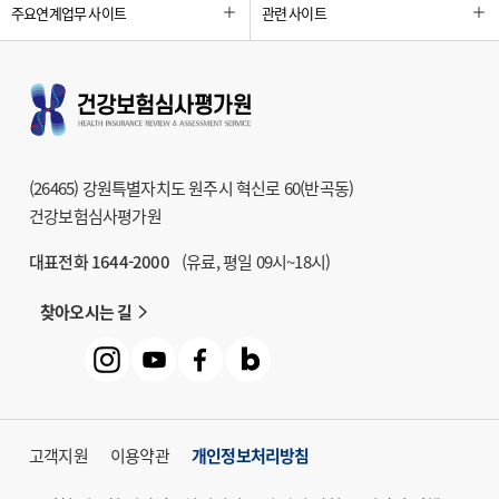
주요연계업무 사이트
관련 사이트
비,
상
급
종
합
병
원
(26465) 강원특별자치도 원주시 혁신로 60(반곡동)
본
건강보험심사평가원
인
대표전화 1644-2000
(유료, 평일 09시~18시)
부
담
찾아오시는 길
금,
종
합
병
원
고객지원
이용약관
개인정보처리방침
총
진