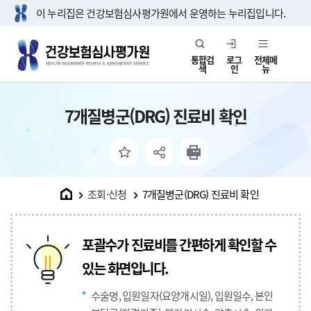
이 누리집은 건강보험심사평가원에서 운영하는 누리집입니다.
통합검
로그
전체메
색
인
뉴
7개질병군(DRG) 진료비 확인
홈
조회·신청
7개질병군(DRG) 진료비 확인
포괄수가 진료비를 간편하게 확인할 수
있는 화면입니다.
수술명, 입원일자(요양개시일), 입원일수, 본인