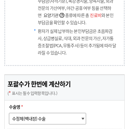
부담금(자격기준), 복강경시술, 양측시술, 외과
전문의 가산여부, 야간·공휴 여부 등을 선택하
면
요양기관
종류에 따른 총
진료비
와 본인
부담금을 확인할 수 있습니다.
환자가 실제 납부하는 본인부담금은 초음파검
사, 상급병실료, 식대, 외과 전문의 가산, 자가통
증조절법(PCA, 무통주사) 등이 추가됨에 따라 달
라질 수 있습니다.
포괄수가 한번에 계산하기
*
(
표시는 필수 입력항목입니다.)
수술명
*