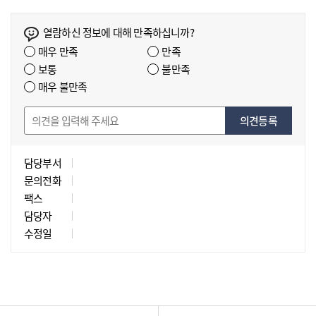
과
로
열람하신 정보에 대해 만족하십니까?
질
매우 만족
만족
병
보통
불만족
군
매우 불만족
번
호,
의견등록
명
칭,
담당부서
상
문의전화
급
팩스
종
담당자
합
수정일
병
원
총
진
료