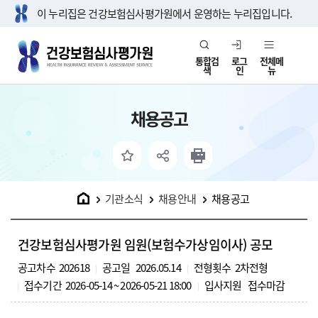
이 누리집은 건강보험심사평가원에서 운영하는 누리집입니다.
통합검
로그
전체메
색
인
뉴
채용공고
홈
기관소식
채용안내
채용공고
건강보험심사평가원 임원(보험수가상임이사) 공모
공고차수
202618
공고일
2026.05.14
전형횟수
2차전형
접수기간
2026-05-14 ~ 2026-05-21 18:00
입사지원
접수마감