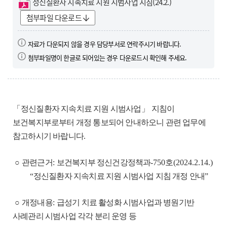
p
정신질환자 지속치료 지원 시범사업 지침(24.2.)
d
첨부파일 다운로드
f
자료가 다운되지 않을 경우 담당부서로 연락주시기 바랍니다.
첨부파일명이 한글로 되어있는 경우 다운로드시 확인해 주세요.
「
정신질환자 지속치료 지원 시범사업
」
지침이
보건복지부로부터 개정 통보되어 안내하오니 관련 업무에
참고하시기 바랍니다.
○
관련근거
:
보건복지부 정신건강정책과
-750
호
(2024.2.14.)
“
정신질환자 지속치료 지원 시범사업 지침 개정 안내
”
○
개정내용
:
급성기 치료 활성화 시범사업과 병원기반
사례관리 시범사업 각각 분리 운영 등