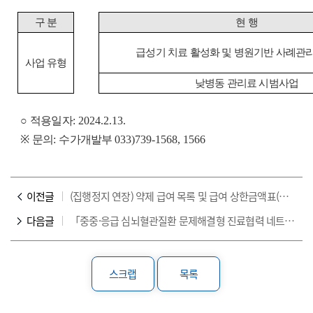
구 분
현 행
급성기 치료 활성화 및 병원기반 사례관
사업 유형
낮병동 관리료 시범사업
○
적용일자
: 2024.2.13.
※
문의
:
수가개발부
033)739-1568, 1566
이전글
(집행정지 연장) 약제 급여 목록 및 급여 상한금액표(고시 제2023-117호) 집행정지 연장 안내
다음글
「중중·응급 심뇌혈관질환 문제해결형 진료협력 네트워크 건강보험 시범사업」 지침 안내
스크랩
목록