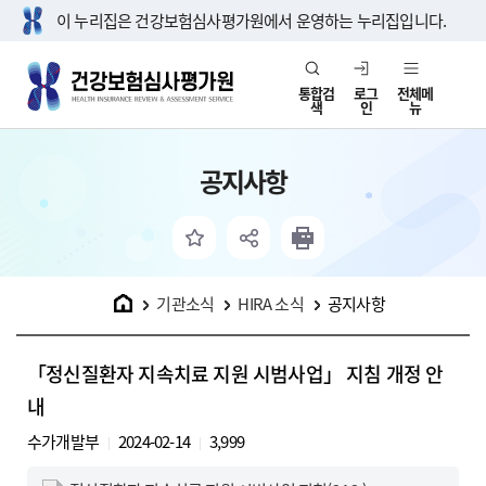
이 누리집은 건강보험심사평가원에서 운영하는 누리집입니다.
통합검
로그
전체메
색
인
뉴
공지사항
홈
기관소식
HIRA 소식
공지사항
「정신질환자 지속치료 지원 시범사업」 지침 개정 안
내
수가개발부
2024-02-14
3,999