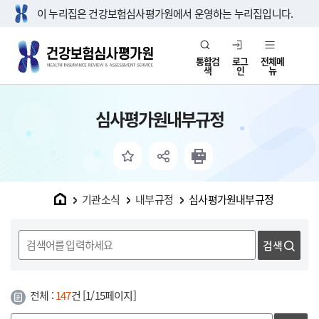
이 누리집은 건강보험심사평가원에서 운영하는 누리집입니다.
통합검
로그
전체메
색
인
뉴
심사평가원내부규정
홈
기관소식
내부규정
심사평가원내부규정
검색
전체 :
147
건 [1/15페이지]