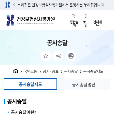
이 누리집은 건강보험심사평가원에서 운영하는 누리집입니다.
통합검
로그
전체메
색
인
뉴
공시송달
홈
국민소통
공시 · 공표
공시송달
공시송달제도
공시송달제도
공시송달명단
공시송달
공시송달이란?