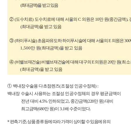
(
최대금액
)
을 받고 있음
②
(
도수치료
)
도수치료에 대해 서울의
C
의원은
10
만 원
(
중간금액
),
(
최대금액
)
을 받고 있음
③
(
하이푸시술
)
초음파유도하 하이푸시술에 대해 서울의
E
의원은
300
1,500
만 원
(
최대금액
)
을 받고 있음
④
(
비밸브재건술
)
비밸브재건술에 대해 대구의
E
의원은
20
만 원
(
최소
(
최대금액
)
을 받고 있음
①
백내장수술용 다초점렌즈
(
조절성 인공수정체
)
:
백내장 수술시 사용하는 조절성 인공수정체의 경우
평균금액이
전년
대비
4.5%
인하
되었고
,
중간금액
(220
만 원
)
대비
최고금액
(680
만 원
)
이
3.1
배
수준이었다
.
*
편측 기준
,
상품 종류 등에 따라 가격이 상이할 수 있음에 유의