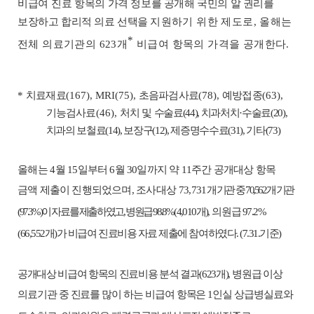
비급여 진료
항목의 가격 정보를 공개
해
국민의 알 권리를
보장
하고
합리적 의료 선택을
지원
하기 위한 제도로
,
올해는
*
전체 의료기관의
623
개
비급여 항목의 가격을 공개
한다
.
*
치료재료
(167), MRI(75),
초음파검사료
(78),
예방접종
(63),
기능검사료
(46),
처치 및
수술료
(44),
치과처치
·
수술료
(20),
치과의 보철료
(14),
보장구
(12),
제증명수수료
(31),
기타
(73)
올해는
4
월
15
일부터
6
월
30
일까지 약
11
주간 공개대상 항목
금액 제출이 진행되었으며
,
조사대상
73,731
개 기관 중
70,562
개 기관
(97.3%)
이 자료를 제출하였고
,
병원급
98.8
%(4,010
개
),
의원
급
97.2%
(66,552
개
)
가 비급여 진료비용 자료 제출에 참여
하였다
. (7.31.
기준
)
공개대상 비급여 항목의 진료비용 분석 결과
(623
개
),
병원급 이상
의료기관 중 진료를 많이 하는 비급여 항목은
1
인실 상급병실료와