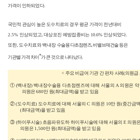
가격이
인하
되었다
.
국민적 관심이 높은
도수치료의 경우 평균 가격이 전년대비
2.5%
인상
되었고
,
대상포진 예방접종비는
10.6%
인상
되었다
.
또한
,
도수치료와 백
내장
수술용 다초점렌즈
,
비밸브재건술 등은
*
기관별 가격 차이
가 큰 것
으로
나타났다
.
<
주요 비급여 기관 간 편차 사례
(
의원급
①
(
백내장
)
백내장수술용 다초점렌즈에 대해
서울의
A
의원은 
의원은
680
만 원
(
최대금액
)
을 받고 있음
②
(
도수치료
)
도수치료에 대해
서울의
C
의원은
10
만 원
(
중간금
(
최대금액
)
을 받고 있음
③
(
하이푸시술
)
초음파유도하 하이푸시술에 대해
서울의
E
의원
의원은
1,500
만 원
(
최대금액
)
을 받고 있음