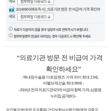
세요
첨부파일 다운로드
20240905(배포즉시)_의료기관 방문 전 비급여 가격 확인하
세요
첨부파일 다운로드
자료가 다운되지 않을 경우 담당부서로 연락주시기 바랍니다.
첨부파일명이 한글로 되어있는 경우 다운로드시 확인해 주세요.
“
의료기관 방문 전 비급여 가격
확인하세요
”
-
백내장수술용 다초점렌즈 가격 차이 최대
23
배
,
비밸브재건술 최대
98
배
-
-
2024
년 전국 의료기관
623
개
비급여 항목 가격
,
심평원
누리집 공개
(9.5) -
보건복지부
(
장관 조규홍
)
와
건강보험심사평가원
(
원장 강중구
,