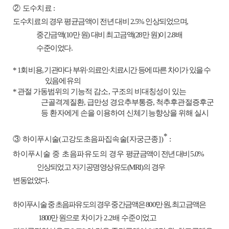
②
도수치료
:
도
수치료의 경우
평균금액이 전년 대비
2.5%
인
상
되었으며
,
중간금액
(10
만 원
)
대비 최고금액
(28
만 원
)
이
2.8
배
수준이었다
.
* 1
회 비용
,
기관마다 부위
·
의료인
·
치료시간 등에 따른 차이가 있을 수
있음에 유의
*
관절 가동범위의 기능적 감소
,
구조의
비대칭성이 있는
근골격계질환
,
급만성
경요추부통증
,
척추후관절증후군
등 환자에게 손을 이용하여 신체기능향상을 위해 실시
*
③
하이푸시술
(
고강도초음파집속술
[
자궁근종
])
:
하이푸시술 중
초음파유도의 경우
평균금액이 전년 대비
5.0%
인상
되었고
자기공명영상유도
(MRI)
의 경우
변동없었다
.
하이푸시술 중
초음파유도의 경우
중간금액은
800
만 원
,
최고금액은
1800
만 원
으
로 차이가
2.2
배
수준이었고