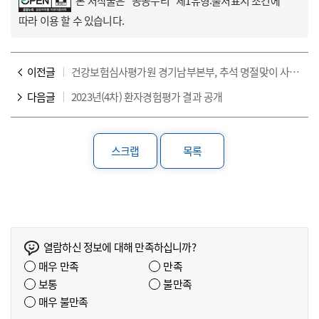
본 저작물은 "공공누리"
제1유형:출처표시
조건에
따라 이용 할 수 있습니다.
이전글
건강보험심사평가원 경기남부본부, 추석 명절맞이 사랑나눔 실천
다음글
2023년(4차) 환자경험평가 결과 공개
스크랩
목록
열람하신 정보에 대해 만족하십니까?
매우 만족
만족
보통
불만족
매우 불만족