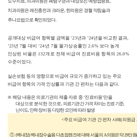
도수치료
,
의과의원은
폐렴구균과 대상포진 예방접종료
,
치과의원은
레진충전과 크라운
,
한의원은
경혈 약침술과
추나요법
으로 확인되었다
.
공개대상 비급여 항목별 금액
을
ʼ
23
년과
ʼ
24
년을 비교한 결과
,
ʼ
23
년
7
월 대비
ʼ
24
년
7
월 물가상승률인
2.6%
보다 높게
인상된 비율은
132
개로 전체 비급여 진료비용 항목의
26.0%
수준
이었다
.
실손보험 등의 영향으로
비급여 규모가 증가하고 있는 주요
비급여 항목
의
가격 인상률
과
기관 간 편차
는 다음과 같다
.
※
해당
내용은 의료기관의 제출 자료 중
‘
진료비용
’
만을
대상으로 분석한 것으로
,
의료기관 간 가격 차이는 진료 기준
,
난이도
,
인력
·
장비 등 다양한 요인에 따라 발생
<
주요 비급여 기관 간 편차 사례
(
의원급
①
(
백내장
)
백내장수술용 다초점렌즈에 대해
서울의
A
의원은 약
29
만 원