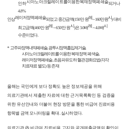
시아노아크릴레이트를이용한복재정맥폐쇄
술
인하
되거나
4.8%
레이저정맥폐쇄술
레
시
인상
되었고
중간금액
(150
만 원
~
160
만 원
)
대비
레
시
레
시
최고금액
(460
만 원
~ 650
만 원
)
은
3.0
배
~ 4.0
배
수준이었다
.
*
고주파정맥내막폐쇄술
,
광투시정맥흡입제거술
,
시아노아크릴레이트를 이용한
복재정맥
폐색술
,
레이저정맥폐쇄술
,
초음파유도하 혈관경화요법
(
각각
치료재료 별도
)
등 존재
올해는 국민에게 보다
정확도 높은 정보제공을 위해
의료기관에서 제출한
자료에 대한 근거목록확인 등 검증을
위한 유선안내
와 더불어
현장 방문
을
통한
비급여 진료비용
항목별 금액 모니터링을 확대
․
실시
하였다
.
의료기관
內
비급여 진료비용 고지와 공개제출금액의 확인이