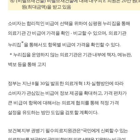
④
(
비밸브재건술
)
비밸브재건술에 대해
대구의
E
의원은
20
만 원
(
원
(
최대금액
)
을 받고 있음
소비자는 합리적인 비급여 선택
을 위하여
심평원 누리집
을 통해
의료기관 간 비급여 가격을 확인
‧
비교
할 수 있으며
,
의료기관
*
누리집
을 통해서도 항목별 비급여 가격을 확인
할 수 있다
.
*
누리집을 운영하지 않는 의료기관은 기관 내부에 책자
,
메뉴판
,
벽보 등을 통해 고지
정부는
지난
8
월
30
일 발표한 의료개혁
1
차 실행방안에 따라
소비자가 관심있는 비급여 정보 제공을 확대
하고
,
가격 편차가
큰 비급여
항목
에 대해서는
의료계 협의를 통해 적정 가격
설정을 유도하는 방안 도입
을 검토할 계획이다
.
보건복지부 권병기 필수의료지원관은
“
국민에게 신뢰할 수 있는
의료정보를
제공하여
국민의 합리적 의료 선택을 지원
하는
비급여