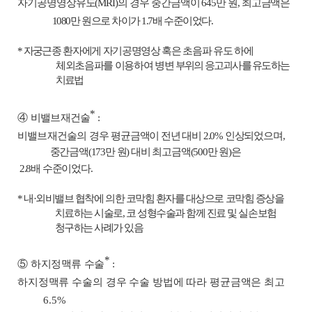
자기공명영상유도
(MRI)
의 경우
중간금액이
645
만 원
,
최고
금액은
1080
만 원으로 차이가
1.7
배 수준이었다
.
*
자
궁근종 환자에게 자기공명영상 혹은 초음파 유도 하에
체외초음파를 이용하여 병변
부위의 응고괴사를 유도하는
치료법
*
④
비밸브재건술
:
비밸브재건술의 경우
평균금액이 전년 대비
2.0%
인상
되었으며
,
중간금액
(173
만 원
)
대비 최고금액
(500
만 원
)
은
2.8
배 수준이었다
.
*
내
·
외비밸브 협착에 의한 코막힘 환자를 대상으로 코막힘 증상을
치료하는 시술로
,
코 성형수술과 함께 진료 및 실손보험
청구하는 사례가 있음
*
⑤
하지정맥류 수술
:
하지정맥류 수술의 경우 수술 방법에 따라
평균금액은 최고
6.5%