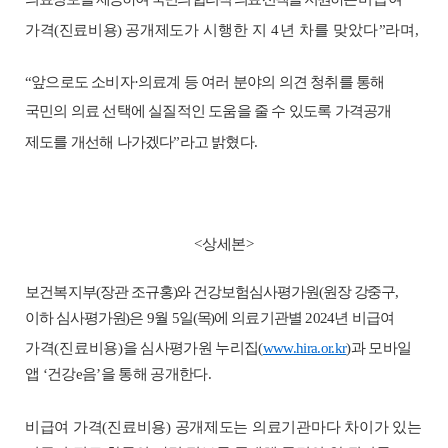
가격
(
진료비용
)
공개제도가
시행한 지
4
년 차를 맞았다
”
라며
,
“
앞으로도 소비자
·
의료계 등 여러 분야의 의견 청취를 통해
국민의 의료 선택에 실질적인 도움을 줄 수 있도록 가격공개
제도를 개선
해 나가겠다
”
라고 밝혔다
.
<
상세본
>
보건복지부
(
장관 조규홍
)
와 건강보험심사평가원
(
원장 강중구
,
이하 심사평가원
)
은
9
월
5
일
(
목
)
에
의료기관별
2024
년 비급여
가격
(
진료비용
)
을
심사평가원 누리집
(
www.hira.or.kr
)
과 모바일
앱
‘
건강
e
음
’
을 통해 공개한다
.
비급여 가격
(
진료비용
)
공개제도
는 의료기관마다 차이가 있는