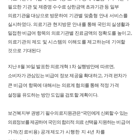
필요한 기관
및 제증명 수수료 상한금액 초과기관 등
일부
의료기관을 대상으로 방문
하여 기관별 맞춤형
안내 서비스를
실시하였다
.
의료기관 현지
방문 안내를
통해
국민의
실생활과
밀접한 비급여 항목의 의료기관별 진료금액의 정확도를
높이고
,
의료기관의 제도 및 시스템의 이해도를 제고하는데 기여할
것으로
기대된다
지난
8
월
30
일 발표한 의료개혁
1
차 실행방안에 따르면
,
소비자가 관심있는 비급여 정보 제공을 확대
하고
,
가격 편차가
큰 비급여
항목
에 대해서는
의료계 협의를 통해 적정 가격
설정을 유도하는 방안 도입
을
검토
할 계획이다
.
보건복지부 권병기 필수의료지원관은
“
국민에게 신뢰할 수 있는
의료정보를 제공하여
국민의 합리적 의료 선택을 지원
하는
비급여
가격
(
진료비용
)
공개제도가 시행한 지
4
년 차를