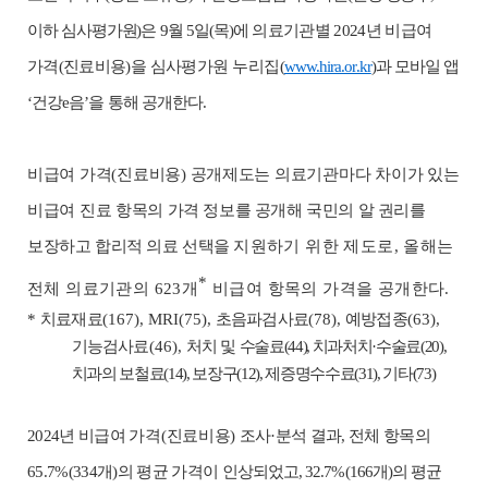
이하 심사평가원
)
은
9
월
5
일
(
목
)
에
의료기관별
2024
년 비급여
가격
(
진료비용
)
을
심사평가원 누리집
(
www.hira.or.kr
)
과 모바일 앱
‘
건강
e
음
’
을 통해 공개
한다
.
비급여 가격
(
진료비용
)
공개제도
는 의료기관마다 차이가 있는
비급여 진료
항목의 가격 정보를 공개
해
국민의 알 권리를
보장
하고
합리적 의료 선택을
지원
하기 위한 제도로
,
올해는
*
전체 의료기관의
623
개
비급여 항목의 가격을 공개
한다
.
*
치료재료
(167), MRI(75),
초음파검사료
(78),
예방접종
(63),
기능검사료
(46),
처치 및
수술료
(44),
치과처치
·
수술료
(20),
치과의 보철료
(14),
보장구
(12),
제증명수수료
(31),
기타
(73)
2024
년 비급여
가격
(
진료비용
)
조사
·
분석 결과
,
전체 항목의
65.7%
(334
개
)
의
평균 가격이
인상
되었고
,
32.7%
(166
개
)
의 평균