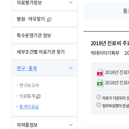
의료평가정보
통
병원 · 약국찾기
특수운영기관 정보
2018년 진료비 
세부조건별 의료기관 찾기
빅데이터기획부
20
연구 · 통계
2018년 진
2018년 진료
연구보고서
의료통계
자료가 다운되지 
첨부파일명이 한글
통계자료실
의약품정보