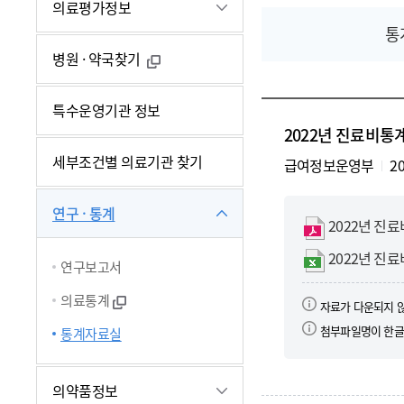
의료평가정보
통
병원 · 약국찾기
특수운영기관 정보
2022년 진료비통
세부조건별 의료기관 찾기
급여정보운영부
20
연구 · 통계
2022년 진
2022년 진
연구보고서
의료통계
자료가 다운되지 
첨부파일명이 한글
통계자료실
의약품정보