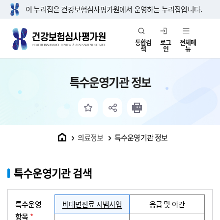
이 누리집은 건강보험심사평가원에서 운영하는 누리집입니다.
통합검
로그
전체메
색
인
뉴
특수운영기관 정보
홈
의료정보
특수운영기관 정보
특수운영기관 검색
특수운영
비대면진료 시범사업
응급 및 야간
항목
*