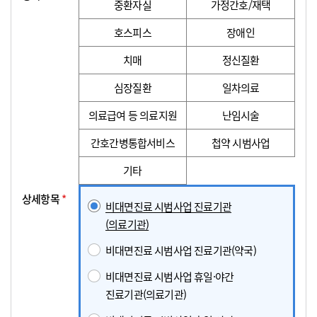
중환자실
가정간호/재택
호스피스
장애인
치매
정신질환
심장질환
일차의료
의료급여 등 의료지원
난임시술
간호간병통합서비스
첩약 시범사업
기타
상세항목
*
비대면진료 시범사업 진료기관
(의료기관)
비대면진료 시범사업 진료기관(약국)
비대면진료 시범사업 휴일·야간
진료기관(의료기관)