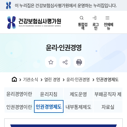
이 누리집은 건강보험심사평가원에서 운영하는 누리집입니다.
통합검
로그
전체메
색
인
뉴
윤리·인권경영
홈
기관소식
열린 경영
윤리·인권경영
인권경영제도
윤리경영이란
윤리지침
제도운영
부패공직자 제
인권경영제도
인권경영이란
내부통제제도
재현황
자료실