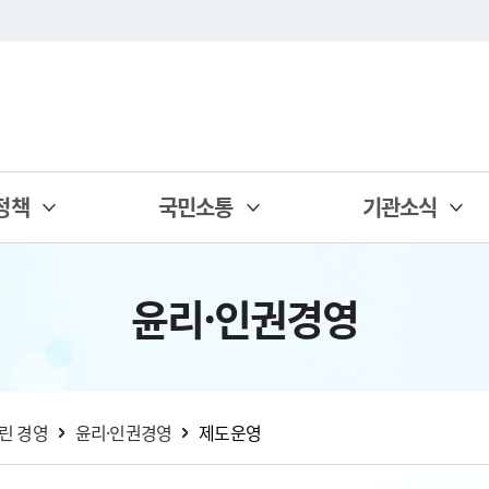
정책
국민소통
기관소식
윤리·인권경영
린 경영
윤리·인권경영
제도운영