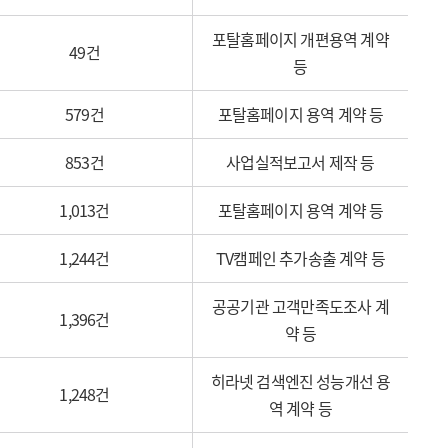
포탈홈페이지 개편용역 계약
49건
등
579건
포탈홈페이지 용역 계약 등
853건
사업실적보고서 제작 등
1,013건
포탈홈페이지 용역 계약 등
1,244건
TV캠페인 추가송출 계약 등
공공기관 고객만족도조사 계
1,396건
약 등
히라넷 검색엔진 성능개선 용
1,248건
역 계약 등